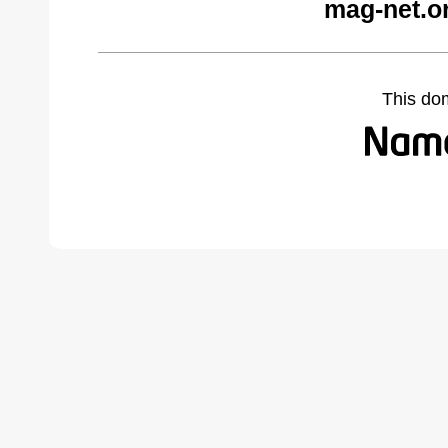
mag-net.o
This do